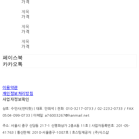
가격
제목
가격
제목
가격
제목
가격
페이스북
카카오톡
이용약관
개인정보처리방침
사업자정보확인
상호: 수민사(반티핫) | 대표: 안희석 | 전화: 010-3217-0733 / 02-2232-0733 / FAX
0504-099-0733 | 이메일: a76003267@hanmail.net
주소: 서울시 중구 신당동 217-1 신평화상가 2층A동 11호 | 사업자등록번호:
201-05-
41763
| 통신판매:
2010-서울중구-1087호
| 호스팅제공자: (주)식스샵