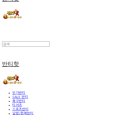
반티핫
인기반티
SALE 반티
축구반티
티셔츠
스포츠반티
남방/한복반티