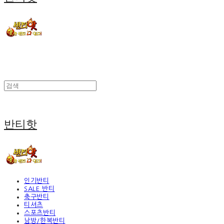
반티핫
인기반티
SALE 반티
축구반티
티셔츠
스포츠반티
남방/한복반티