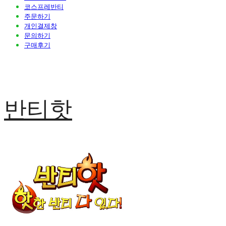
코스프레반티
주문하기
개인결제창
문의하기
구매후기
반티핫