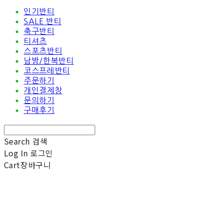
인기반티
SALE 반티
축구반티
티셔츠
스포츠반티
남방/한복반티
코스프레반티
주문하기
개인결제창
문의하기
구매후기
Search
검색
Log In
로그인
Cart
장바구니