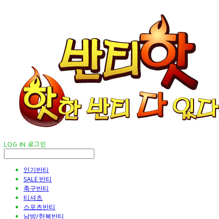
LOG IN
로그인
인기반티
SALE 반티
축구반티
티셔츠
스포츠반티
남방/한복반티