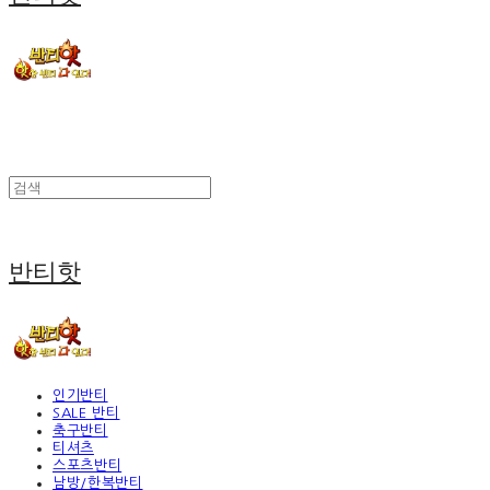
반티핫
인기반티
SALE 반티
축구반티
티셔츠
스포츠반티
남방/한복반티