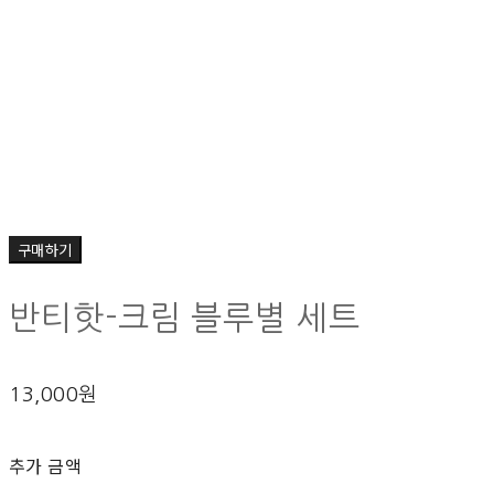
구매하기
반티핫-크림 블루별 세트
13,000원
추가 금액