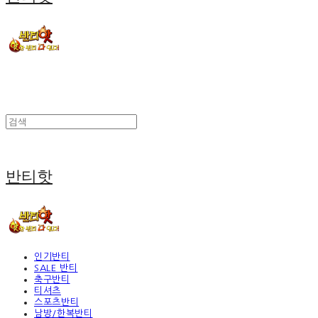
반티핫
인기반티
SALE 반티
축구반티
티셔츠
스포츠반티
남방/한복반티