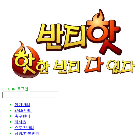
LOG IN
로그인
인기반티
SALE 반티
축구반티
티셔츠
스포츠반티
남방/한복반티