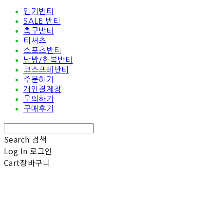
인기반티
SALE 반티
축구반티
티셔츠
스포츠반티
남방/한복반티
코스프레반티
주문하기
개인결제창
문의하기
구매후기
Search
검색
Log In
로그인
Cart
장바구니