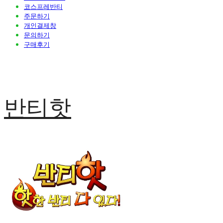
코스프레반티
주문하기
개인결제창
문의하기
구매후기
반티핫